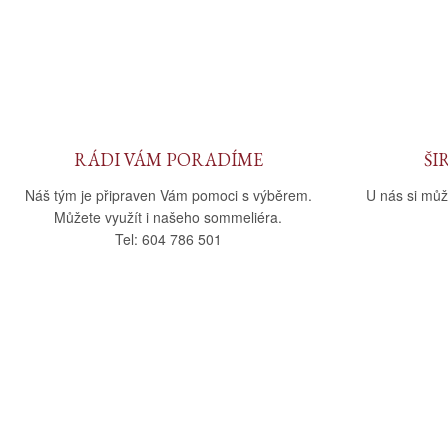
RÁDI VÁM PORADÍME
ŠI
Náš tým je připraven Vám pomoci s výběrem.
U nás si můž
Můžete využít i našeho sommeliéra.
Tel: 604 786 501
O nás
Vše o nák