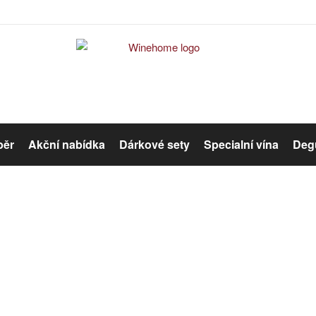
běr
Akční nabídka
Dárkové sety
Specialní vína
Degu
Červené víno
Růžové víno
Červené víno
Organická vína
Winehome
Katalog
Víno
Červené víno