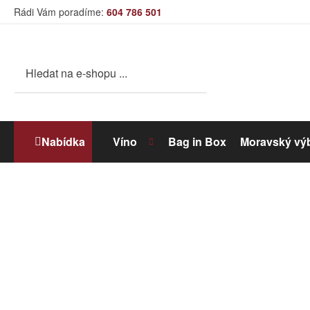
Rádi Vám poradíme:
604 786 501
Nabídka
Víno
Bag in Box
Moravský vý
Bílé víno
Dolihované víno