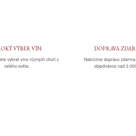
ROKÝ VÝBĚR VÍN
DOPRAVA ZDA
ete vybrat víno různých chutí z
Nabízíme dopravu zdarma
celého světa.
objednávce nad 3 000
upu
Kategorie