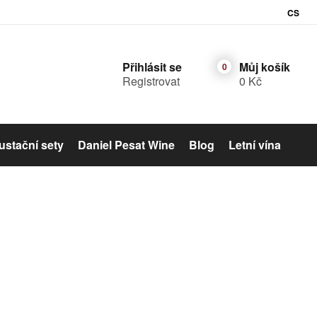
CS
Přihlásit se
Můj košík
Registrovat
0 Kč
stační sety
Daniel Pesat Wine
Blog
Letní vína
Šumivé víno