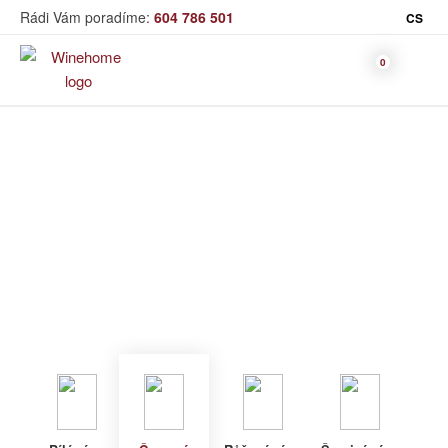
Rádi Vám poradíme:
604 786 501
CS
Víno
Červené víno
Bag in Box
Moravský výběr
Winehome
Katalog
Víno
Červené víno
Bílé víno
Červené
Růžové
Šumivé
Akční nabídka
víno
víno
víno
Dárkové sety
Specialní vína
Dolihované
Organická
Degustační sety
víno
vína