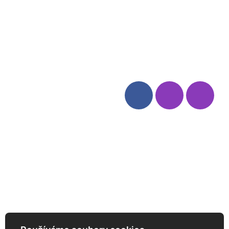
Blog
Zásady ochrany osobních
údajů
Odstoupení od smlouvy
Kategorie
Sledujte nás
Víno
Bag in Box
Moravský výběr
Akční nabídka
Dárkové sety
Specialní vína
Degustační sety
Daniel Pesat Wine
Newsletter