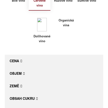
Bílé víno
Červené
Růžové víno
Šumivé víno
víno
Daniel Pesat Wine
Blog
Organická
vína
Letní vína
Dolihované
víno
CENA
OBJEM
ZEMĚ
OBSAH CUKRU