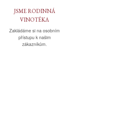
JSME RODINNÁ
VINOTÉKA
Zakládáme si na osobním
přístupu k našim
zákazníkům.
O nás
Vše o nákupu
O společnosti
Obchodní podmínky
Kamenná prodejna
Doprava a platba
Kontakty
Reklamační řád