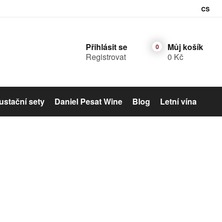
CS
Přihlásit se
Můj košík
Registrovat
0 Kč
stační sety
Daniel Pesat Wine
Blog
Letní vína
Šumivé víno