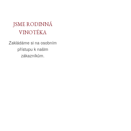
JSME RODINNÁ
VINOTÉKA
Zakládáme si na osobním
přístupu k našim
zákazníkům.
O nás
Vše o nákupu
O společnosti
Obchodní podmínky