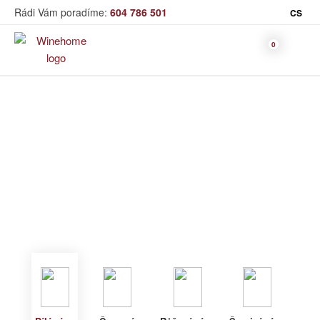
Rádi Vám poradíme:
604 786 501
CS
Víno
Bílé víno
Bag in Box
Moravský výběr
Winehome
Katalog
Víno
Bílé víno
Bílé víno
Červené
Růžové
Šumivé
Akční nabídka
víno
víno
víno
Dárkové sety
Specialní vína
Dolihované
Organická
Degustační sety
víno
vína