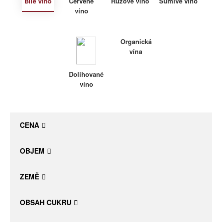
Bílé víno
Červené
Růžové víno
Šumivé víno
víno
Daniel Pesat Wine
Blog
Organická
vína
Letní vína
Dolihované
víno
CENA
OBJEM
ZEMĚ
OBSAH CUKRU