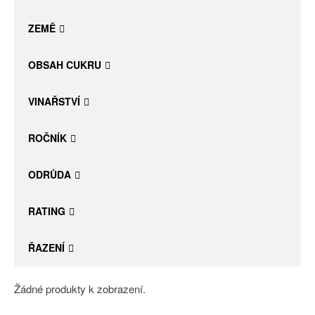
Daniel Pesat Wine
ZEMĚ
Blog
OBSAH CUKRU
Letní vína
VINAŘSTVÍ
ROČNÍK
ODRŮDA
RATING
ŘAZENÍ
Žádné produkty k zobrazení.