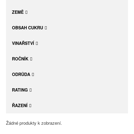
Daniel Pesat Wine
ZEMĚ
Blog
OBSAH CUKRU
Letní vína
VINAŘSTVÍ
ROČNÍK
ODRŮDA
RATING
ŘAZENÍ
Žádné produkty k zobrazení.