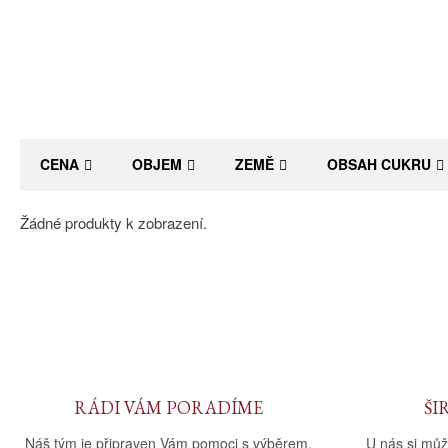
CENA
OBJEM
ZEMĚ
OBSAH CUKRU
Žádné produkty k zobrazení.
RÁDI VÁM PORADÍME
ŠI
Náš tým je připraven Vám pomoci s výběrem.
U nás si můž