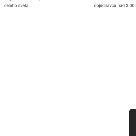
celého světa.
objednávce nad 3 000
upu
Kategorie
dmínky
Víno
tba
Bag in Box
ád
Moravský výběr
ny osobních údajů
Akční nabídka
d smlouvy
Dárkové sety
Specialní vína
Degustační sety