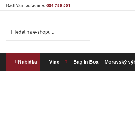
Rádi Vám poradíme:
604 786 501
Nabídka
Víno
Bag in Box
Moravský vý
Bílé víno
Dolihované víno