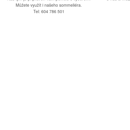
Můžete využít i našeho sommeliéra.
Tel: 604 786 501
O nás
Vše o nák
O společnosti
Obchodní po
Kamenná prodejna
Doprava a pla
Kontakty
Reklamační ř
Blog
Zásady ochra
Odstoupení o