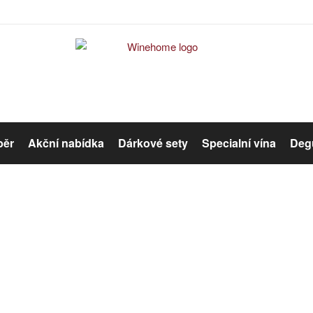
běr
Akční nabídka
Dárkové sety
Specialní vína
Degu
Červené víno
Růžové víno
Bag in Box
Organická vína
Winehome
Katalog
Bag in Box