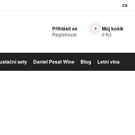
CS
Přihlásit se
Můj košík
Registrovat
0 Kč
stační sety
Daniel Pesat Wine
Blog
Letní vína
Šumivé víno