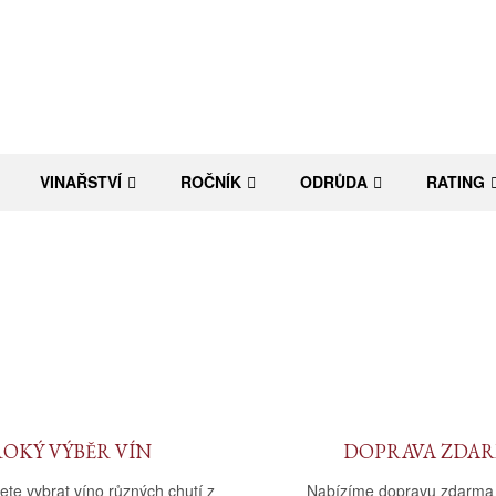
VINAŘSTVÍ
ROČNÍK
ODRŮDA
RATING
ROKÝ VÝBĚR VÍN
DOPRAVA ZDA
ete vybrat víno různých chutí z
Nabízíme dopravu zdarma