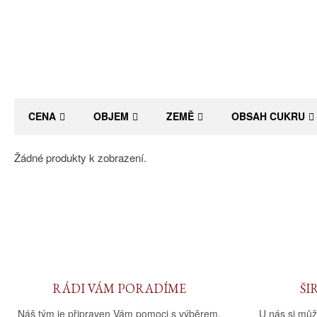
CENA
OBJEM
ZEMĚ
OBSAH CUKRU
Žádné produkty k zobrazení.
RÁDI VÁM PORADÍME
ŠI
Náš tým je připraven Vám pomoci s výběrem.
U nás si můž