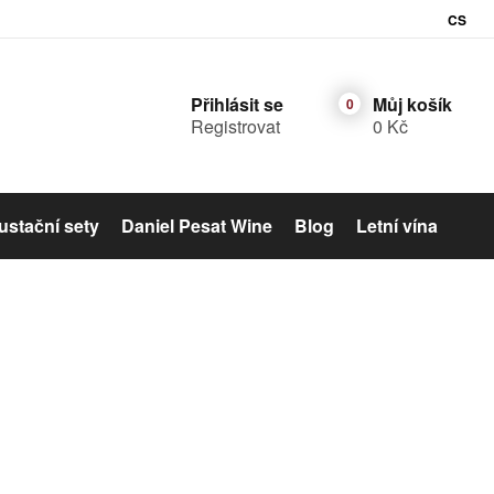
CS
Přihlásit se
Můj košík
Registrovat
0 Kč
stační sety
Daniel Pesat Wine
Blog
Letní vína
Šumivé víno