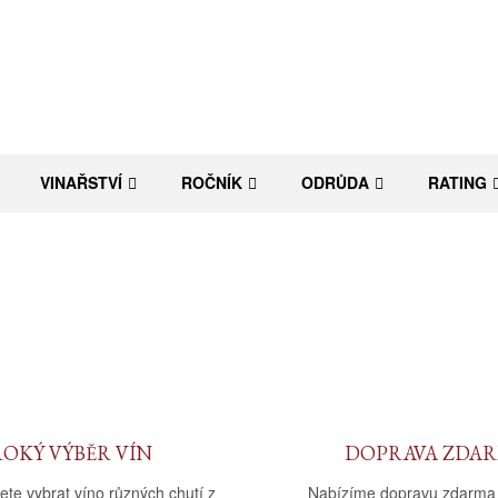
VINAŘSTVÍ
ROČNÍK
ODRŮDA
RATING
ROKÝ VÝBĚR VÍN
DOPRAVA ZDA
ete vybrat víno různých chutí z
Nabízíme dopravu zdarma