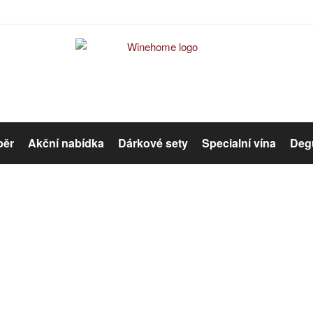
běr
Akční nabídka
Dárkové sety
Specialní vína
Degu
Červené víno
Růžové víno
Bag in Box
Organická vína
Winehome
Katalog
Bag in Box