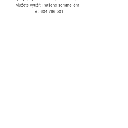
Můžete využít i našeho sommeliéra.
Tel: 604 786 501
O nás
Vše o nák
O společnosti
Obchodní po
Kamenná prodejna
Doprava a pla
Kontakty
Reklamační ř
Blog
Zásady ochra
Odstoupení o