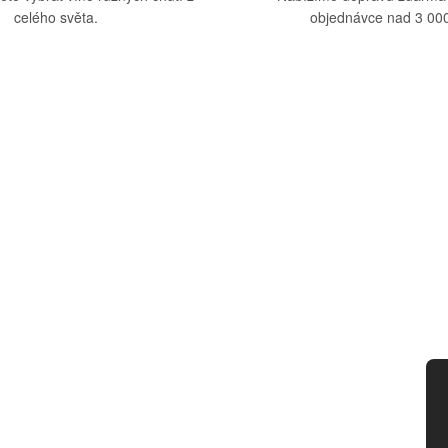
celého světa.
objednávce nad 3 000
upu
Kategorie
dmínky
Víno
tba
Bag in Box
ád
Moravský výběr
ny osobních údajů
Akční nabídka
d smlouvy
Dárkové sety
Specialní vína
Degustační sety