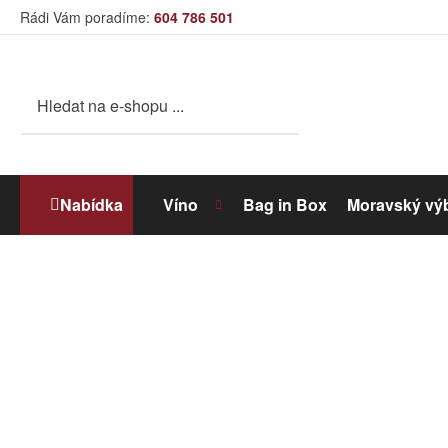
Rádi Vám poradíme:
604 786 501
Nabídka
Víno
Bag in Box
Moravský vý
Bílé víno
Dolihované víno