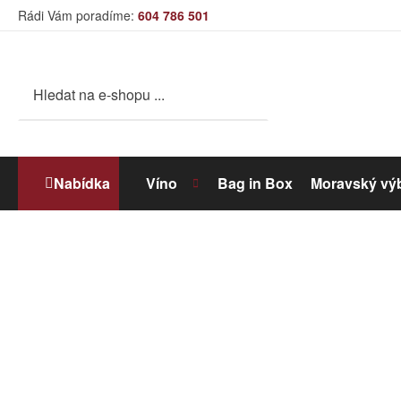
Rádi Vám poradíme:
604 786 501
Nabídka
Víno
Bag in Box
Moravský vý
Bílé víno
Dolihované víno