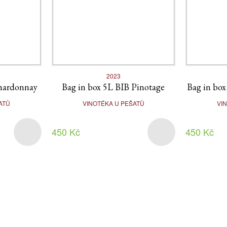
2023
Chardonnay
Bag in box 5L BIB Pinotage
Bag in box
ATŮ
VINOTÉKA U PEŠATŮ
VI
450 Kč
450 Kč