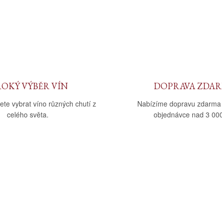
ROKÝ VÝBĚR VÍN
DOPRAVA ZDA
ete vybrat víno různých chutí z
Nabízíme dopravu zdarma
celého světa.
objednávce nad 3 000
upu
Kategorie