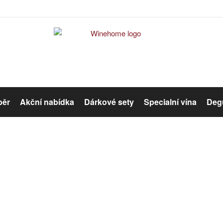
běr
Akční nabídka
Dárkové sety
Specialní vína
Degu
Červené víno
Růžové víno
Bag in Box
Organická vína
Winehome
Katalog
Bag in Box