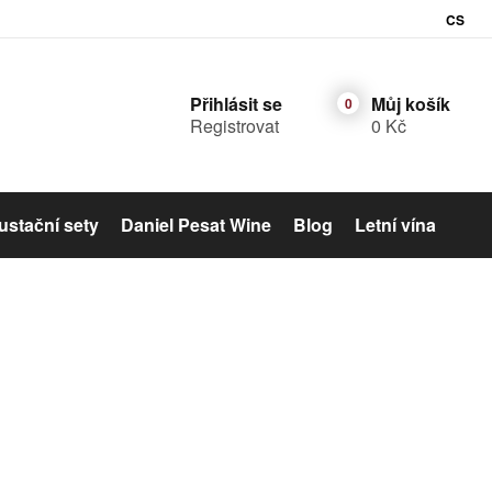
CS
Přihlásit se
Můj košík
Registrovat
0 Kč
stační sety
Daniel Pesat Wine
Blog
Letní vína
Šumivé víno