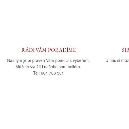
RÁDI VÁM PORADÍME
ŠI
Náš tým je připraven Vám pomoci s výběrem.
U nás si můž
Můžete využít i našeho sommeliéra.
Tel: 604 786 501
O nás
Vše o nák