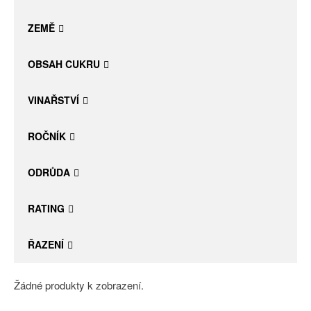
Daniel Pesat Wine
ZEMĚ
Blog
OBSAH CUKRU
Letní vína
VINAŘSTVÍ
ROČNÍK
ODRŮDA
RATING
ŘAZENÍ
Žádné produkty k zobrazení.