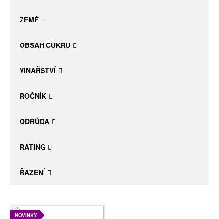
Daniel Pesat Wine
ZEMĚ
Blog
OBSAH CUKRU
Letní vína
VINAŘSTVÍ
ROČNÍK
ODRŮDA
RATING
ŘAZENÍ
NOVINKY