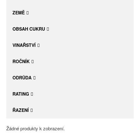
Daniel Pesat Wine
ZEMĚ
Blog
OBSAH CUKRU
Letní vína
VINAŘSTVÍ
ROČNÍK
ODRŮDA
RATING
ŘAZENÍ
Žádné produkty k zobrazení.