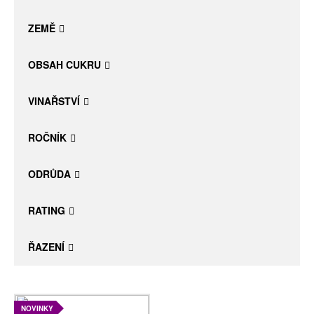
Daniel Pesat Wine
ZEMĚ
Blog
OBSAH CUKRU
Letní vína
VINAŘSTVÍ
ROČNÍK
ODRŮDA
RATING
ŘAZENÍ
NOVINKY