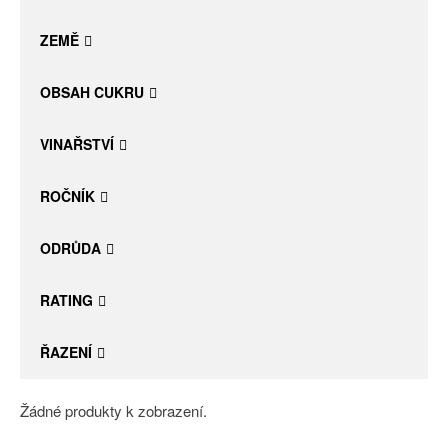
Daniel Pesat Wine
ZEMĚ
Blog
OBSAH CUKRU
Letní vína
VINAŘSTVÍ
ROČNÍK
ODRŮDA
RATING
ŘAZENÍ
Žádné produkty k zobrazení.