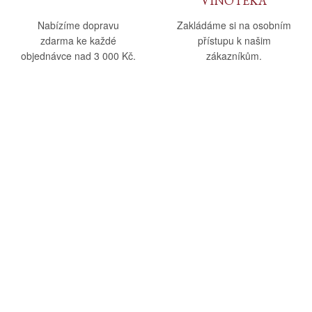
VINOTÉKA
Nabízíme dopravu
Zakládáme si na osobním
zdarma ke každé
přístupu k našim
objednávce nad 3 000 Kč.
zákazníkům.
O nás
Vše o nákupu
O společnosti
Obchodní podmínky
Kamenná prodejna
Doprava a platba
Kontakty
Reklamační řád
Blog
Zásady ochrany osobních
údajů