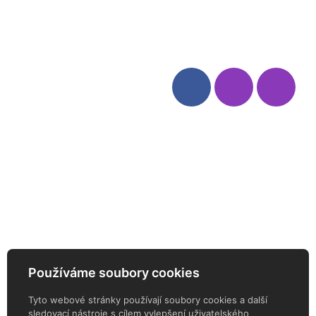
Odstoupení od smlouvy
Kategorie
Sledujte nás
Víno
Bag in Box
Moravský výběr
Akční nabídka
Dárkové sety
Specialní vína
Degustační sety
Daniel Pesat Wine
Newsletter
Používáme soubory cookies
ODEBÍREJTE NÁŠ NEWSLETTER
Tyto webové stránky používají soubory cookies a další
sledovací nástroje s cílem vylepšení uživatelského