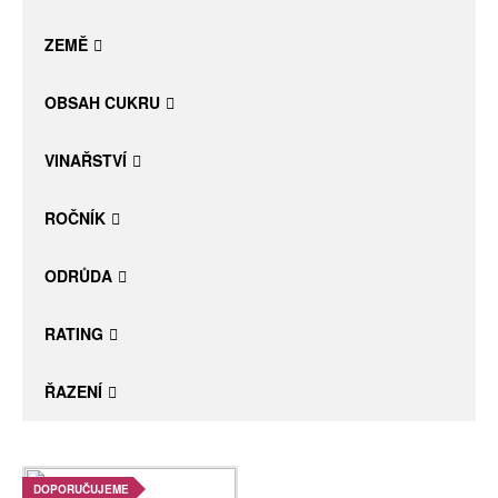
Daniel Pesat Wine
ZEMĚ
Blog
OBSAH CUKRU
Letní vína
VINAŘSTVÍ
ROČNÍK
ODRŮDA
RATING
ŘAZENÍ
DOPORUČUJEME