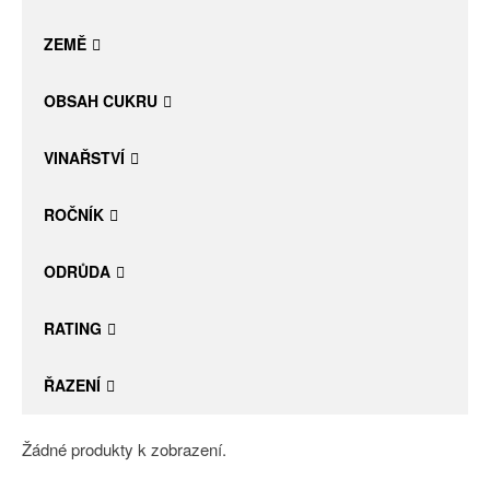
Daniel Pesat Wine
ZEMĚ
Blog
OBSAH CUKRU
Letní vína
VINAŘSTVÍ
ROČNÍK
ODRŮDA
RATING
ŘAZENÍ
Žádné produkty k zobrazení.