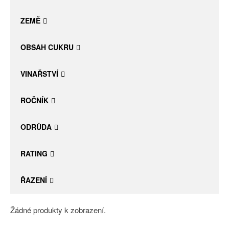
Daniel Pesat Wine
ZEMĚ
Blog
OBSAH CUKRU
Letní vína
VINAŘSTVÍ
ROČNÍK
ODRŮDA
RATING
ŘAZENÍ
Žádné produkty k zobrazení.