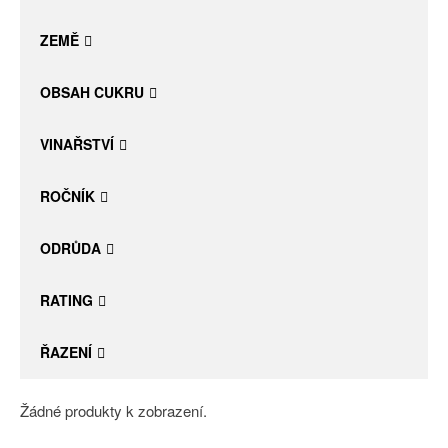
Daniel Pesat Wine
ZEMĚ
Blog
OBSAH CUKRU
Letní vína
VINAŘSTVÍ
ROČNÍK
ODRŮDA
RATING
ŘAZENÍ
Žádné produkty k zobrazení.