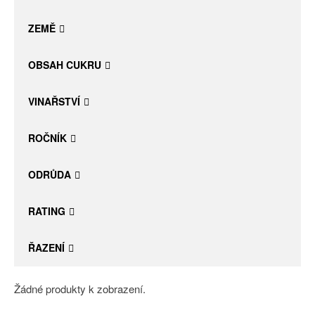
Daniel Pesat Wine
ZEMĚ
Blog
OBSAH CUKRU
Letní vína
VINAŘSTVÍ
ROČNÍK
ODRŮDA
RATING
ŘAZENÍ
Žádné produkty k zobrazení.