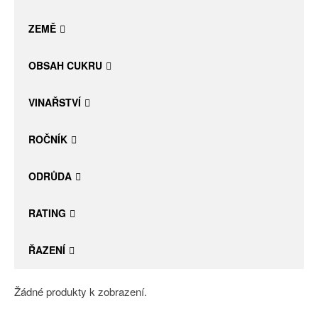
Daniel Pesat Wine
ZEMĚ
Blog
OBSAH CUKRU
Letní vína
VINAŘSTVÍ
ROČNÍK
ODRŮDA
RATING
ŘAZENÍ
Žádné produkty k zobrazení.