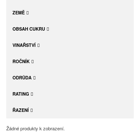
Daniel Pesat Wine
ZEMĚ
Blog
OBSAH CUKRU
Letní vína
VINAŘSTVÍ
ROČNÍK
ODRŮDA
RATING
ŘAZENÍ
Žádné produkty k zobrazení.