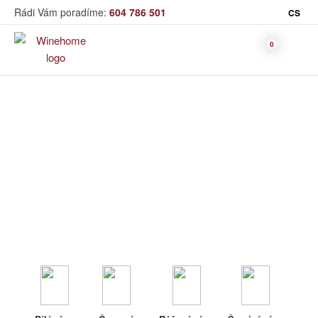
Rádi Vám poradíme:
604 786 501
CS
Víno
Víno
Bag in Box
Moravský výběr
Winehome
Katalog
Víno
Bílé víno
Červené
Růžové
Šumivé
Akční nabídka
víno
víno
víno
Dárkové sety
Specialní vína
Dolihované
Organická
Degustační sety
víno
vína