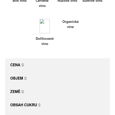
Bílé víno
Červené
Růžové víno
Šumivé víno
víno
Daniel Pesat Wine
Blog
Organická
vína
Letní vína
Dolihované
víno
CENA
OBJEM
ZEMĚ
OBSAH CUKRU