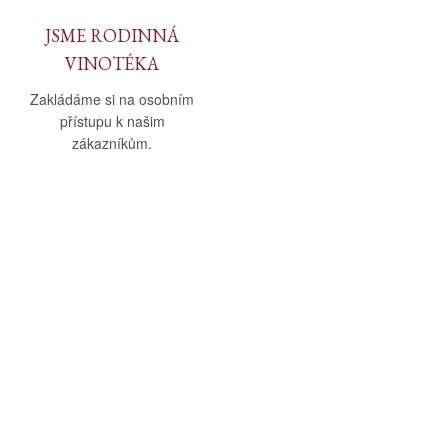
JSME RODINNÁ
VINOTÉKA
Zakládáme si na osobním
přístupu k našim
zákazníkům.
O nás
Vše o nákupu
O společnosti
Obchodní podmínky
Kamenná prodejna
Doprava a platba
Kontakty
Reklamační řád