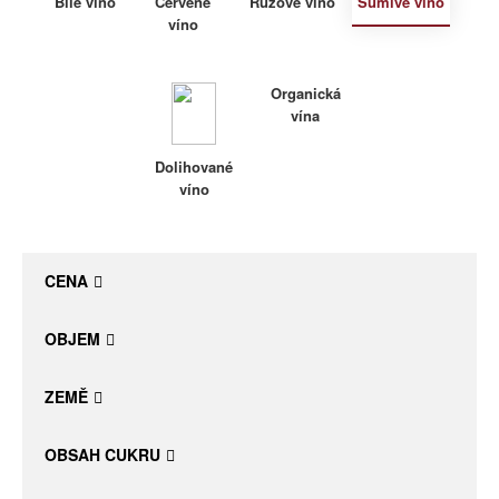
Bílé víno
Červené
Růžové víno
Šumivé víno
víno
Daniel Pesat Wine
Blog
Organická
vína
Letní vína
Dolihované
víno
CENA
OBJEM
ZEMĚ
OBSAH CUKRU