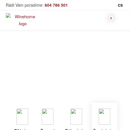
Rádi Vám poradíme:
604 786 501
CS
Víno
Šumivé víno
Bag in Box
Moravský výběr
Winehome
Katalog
Víno
Šumivé víno
Bílé víno
Červené
Růžové
Šumivé
Akční nabídka
víno
víno
víno
Dárkové sety
Specialní vína
Dolihované
Organická
Degustační sety
víno
vína