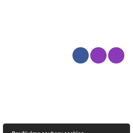
Blog
Zásady ochrany osobních
údajů
Odstoupení od smlouvy
Kategorie
Sledujte nás
Víno
Bag in Box
Moravský výběr
Akční nabídka
Dárkové sety
Specialní vína
Degustační sety
Daniel Pesat Wine
Newsletter