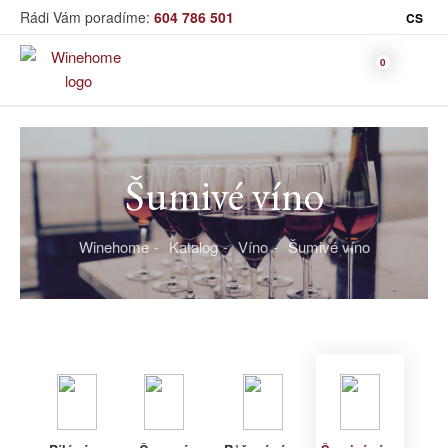
Rádi Vám poradíme:
604 786 501
CS
Víno
Šumivé víno
Bag in Box
Moravský výběr
Winehome
Katalog
Víno
Šumivé víno
Bílé víno
Červené
Růžové
Šumivé
Akční nabídka
víno
víno
víno
Dárkové sety
Specialní vína
Dolihované
Organická
Degustační sety
víno
vína