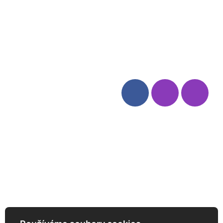
Blog
Zásady ochrany osobních
údajů
Odstoupení od smlouvy
Kategorie
Sledujte nás
Víno
Bag in Box
Moravský výběr
Akční nabídka
Dárkové sety
Specialní vína
Degustační sety
Daniel Pesat Wine
Newsletter