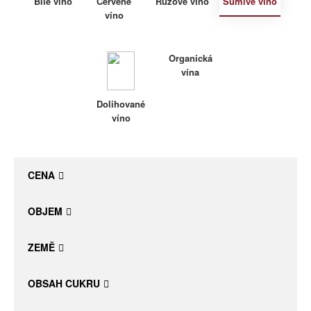
Bílé víno
Červené
Růžové víno
Šumivé víno
víno
Daniel Pesat Wine
Blog
Organická
vína
Letní vína
Dolihované
víno
CENA
OBJEM
ZEMĚ
OBSAH CUKRU