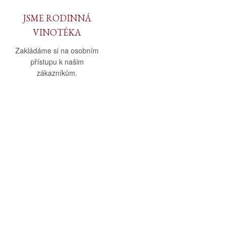
JSME RODINNÁ
VINOTÉKA
Zakládáme si na osobním
přístupu k našim
zákazníkům.
O nás
Vše o nákupu
O společnosti
Obchodní podmínky
Kamenná prodejna
Doprava a platba
Kontakty
Reklamační řád