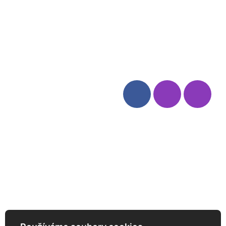
Blog
Zásady ochrany osobních
údajů
Odstoupení od smlouvy
Kategorie
Sledujte nás
Víno
Bag in Box
Moravský výběr
Akční nabídka
Dárkové sety
Specialní vína
Degustační sety
Daniel Pesat Wine
Newsletter