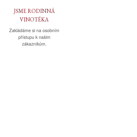
JSME RODINNÁ
VINOTÉKA
Zakládáme si na osobním
přístupu k našim
zákazníkům.
O nás
Vše o nákupu
O společnosti
Obchodní podmínky
Kamenná prodejna
Doprava a platba
Kontakty
Reklamační řád