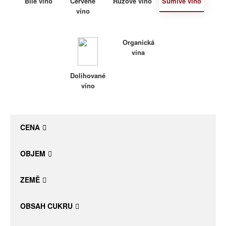
Bílé víno
Červené
Růžové víno
Šumivé víno
víno
Daniel Pesat Wine
Blog
Organická
vína
Letní vína
Dolihované
víno
CENA
OBJEM
ZEMĚ
OBSAH CUKRU