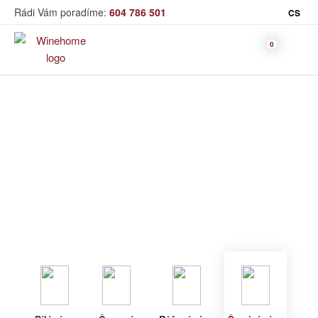
Rádi Vám poradíme:
604 786 501
CS
Víno
Šumivé víno
Bag in Box
Moravský výběr
Winehome
Katalog
Víno
Šumivé víno
Bílé víno
Červené
Růžové
Šumivé
Akční nabídka
víno
víno
víno
Dárkové sety
Specialní vína
Dolihované
Organická
Degustační sety
víno
vína