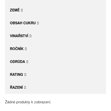
Daniel Pesat Wine
ZEMĚ
Blog
OBSAH CUKRU
Letní vína
VINAŘSTVÍ
ROČNÍK
ODRŮDA
RATING
ŘAZENÍ
Žádné produkty k zobrazení.