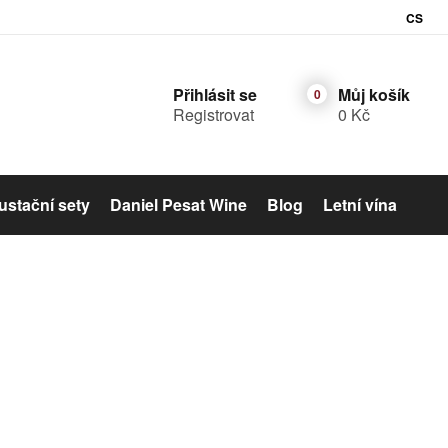
CS
Přihlásit se
Můj košík
Registrovat
0 Kč
stační sety
Daniel Pesat Wine
Blog
Letní vína
Šumivé víno