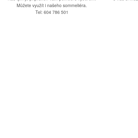
Můžete využít i našeho sommeliéra.
Tel: 604 786 501
O nás
Vše o nák
O společnosti
Obchodní po
Kamenná prodejna
Doprava a pla
Kontakty
Reklamační ř
Blog
Zásady ochra
Odstoupení o