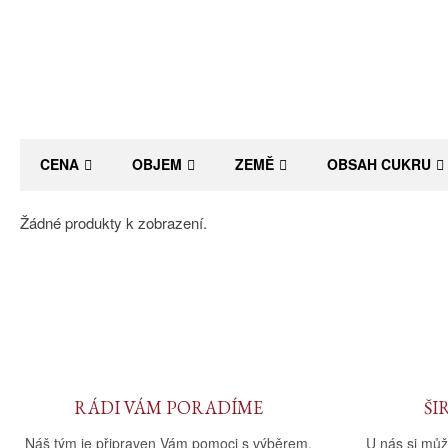
CENA
OBJEM
ZEMĚ
OBSAH CUKRU
Žádné produkty k zobrazení.
RÁDI VÁM PORADÍME
ŠI
Náš tým je připraven Vám pomoci s výběrem.
U nás si můž