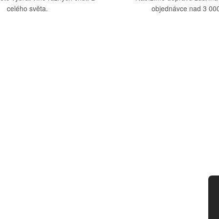
celého světa.
objednávce nad 3 000
upu
Kategorie
dmínky
Víno
tba
Bag in Box
ád
Moravský výběr
ny osobních údajů
Akční nabídka
d smlouvy
Dárkové sety
Specialní vína
Degustační sety