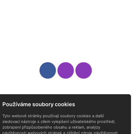
Sledujte nás
Newsletter
Používáme soubory cookies
ODEBÍREJTE NÁŠ NEWSLETTER
Tyto webové stránky používají soubory cookies a další
sledovací nástroje s cílem vylepšení uživatelského prostředí,
zobrazení přizpůsobeného obsahu a reklam, analýzy
návštěvnosti webových stránek a zjištění zdroje návštěvnosti.