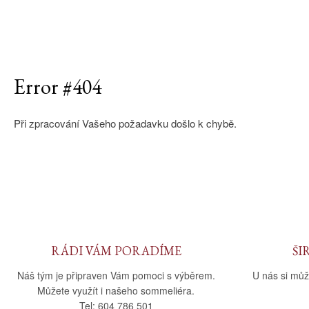
Error #404
Při zpracování Vašeho požadavku došlo k chybě.
RÁDI VÁM PORADÍME
ŠI
Náš tým je připraven Vám pomoci s výběrem.
U nás si můž
Můžete využít i našeho sommeliéra.
Tel: 604 786 501