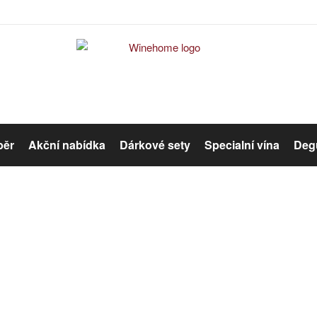
běr
Akční nabídka
Dárkové sety
Specialní vína
Degu
Červené víno
Růžové víno
Error #404
Organická vína