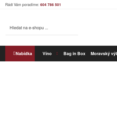
Rádi Vám poradíme:
604 786 501
Nabídka
Víno
Bag in Box
Moravský vý
Bílé víno
Dolihované víno