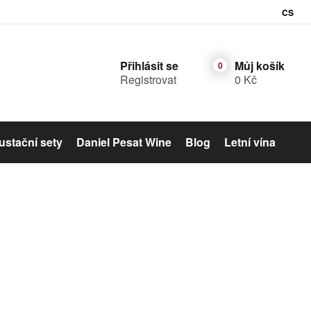
CS
Přihlásit se
Můj košík
Registrovat
0 Kč
stační sety
Daniel Pesat Wine
Blog
Letní vína
Šumivé víno