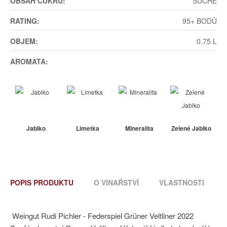
OBSAH CUKRU:
SUCHÉ
RATING:
95+ BODŮ
OBJEM:
0.75 L
AROMATA:
Jablko
Limetka
Mineralita
Zelené Jablko
POPIS PRODUKTU
O VINAŘSTVÍ
VLASTNOSTI
Weingut Rudi Pichler - Federspiel Grüner Veltliner 2022