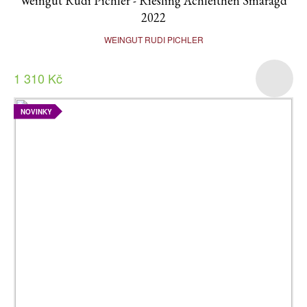
Weingut Rudi Pichler - Riesling Achleithen Smaragd
2022
WEINGUT RUDI PICHLER
1 310 Kč
NOVINKY