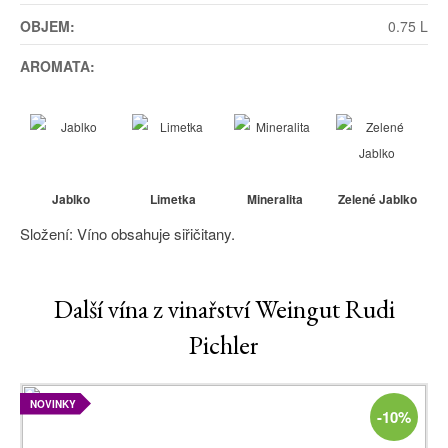
OBJEM:
0.75 L
AROMATA:
Jablko
Limetka
Mineralita
Zelené Jablko
Složení: Víno obsahuje siřičitany.
Další vína z vinařství Weingut Rudi
Pichler
NOVINKY
-10%