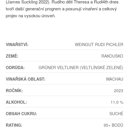
(James Suckling 2022). Rudiho děti Theresa a Rudi4th dnes
tvoří další generační progrem a posunují vinaření a celkový
projev na vysokou úroveň.
VINAŘSTVÍ:
WEINGUT RUDI PICHLER
ZEMĚ:
RAKOUSKO
ODRŮDA:
GRÜNER VELTLINER (VELTLÍNSKÉ ZELENÉ)
VINAŘSKÁ OBLAST:
WACHAU
ROČNÍK:
2023
ALKOHOL:
11,0 %
OBSAH CUKRU:
SUCHÉ
RATING:
95+ BODŮ