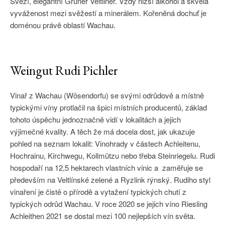
Sveží, elegantní Gruner Veltliner. Vždy nižší alkohol a skvělá
vyváženost mezi svěžestí a minerálem. Kořeněná dochuť je
doménou právě oblastí Wachau.
Weingut Rudi Pichler
Vinař z Wachau (Wösendorfu) se svými odrůdově a místně
typickými víny protlačil na špici místních producentů, základ
tohoto úspěchu jednoznačně vidí v lokalitách a jejich
výjimečné kvality.
A těch že má docela dost, jak ukazuje
pohled na seznam lokalit: Vinohrady v částech Achleitenu,
Hochrainu, Kirchwegu, Kollmützu nebo třeba Steinriegelu.
Rudi
hospodaří na 12,5 hektarech vlastních vinic a zaměřuje se
především na Veltlínské zelené a Ryzlink rýnský. Rudiho styl
vinaření je čistě o přírodě a vytažení typických chutí z
typických odrůd Wachau. V roce 2020 se jejich víno Riesling
Achleithen 2021 se dostal mezi 100 nejlepších vín světa.