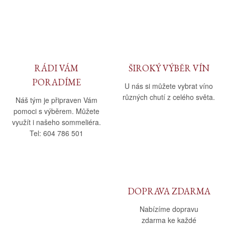
Daniel Pesat Wine
Blog
Letní vína
RÁDI VÁM
ŠIROKÝ VÝBĚR VÍN
PORADÍME
U nás si můžete vybrat víno
různých chutí z celého světa.
Náš tým je připraven Vám
pomoci s výběrem. Můžete
využít i našeho sommeliéra.
Tel: 604 786 501
DOPRAVA ZDARMA
Nabízíme dopravu
zdarma ke každé