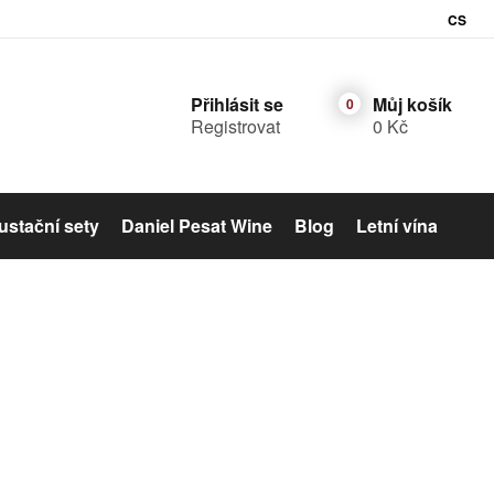
CS
Přihlásit se
Můj košík
Registrovat
0 Kč
stační sety
Daniel Pesat Wine
Blog
Letní vína
Šumivé víno