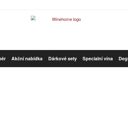
běr
Akční nabídka
Dárkové sety
Specialní vína
Degu
Červené víno
Růžové víno
Error #404
Organická vína