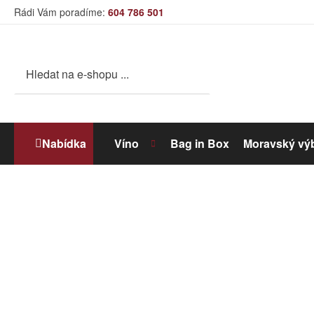
Rádi Vám poradíme:
604 786 501
Nabídka
Víno
Bag in Box
Moravský vý
Bílé víno
Dolihované víno