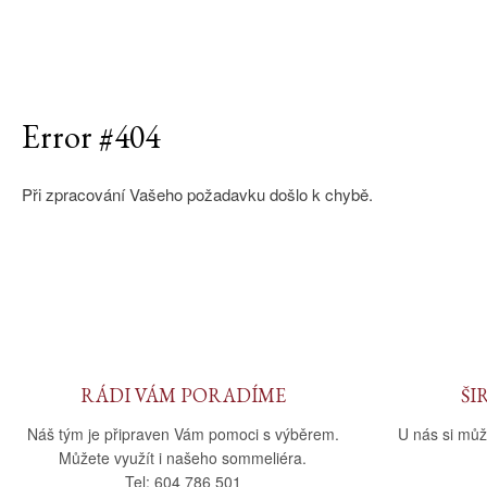
Error #404
Při zpracování Vašeho požadavku došlo k chybě.
RÁDI VÁM PORADÍME
ŠI
Náš tým je připraven Vám pomoci s výběrem.
U nás si můž
Můžete využít i našeho sommeliéra.
Tel: 604 786 501