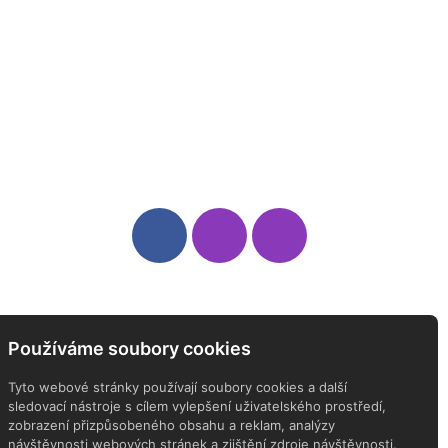
Sledujte nás
Newsletter
Používáme soubory cookies
ODEBÍREJTE NÁŠ NEWSLETTER
Tyto webové stránky používají soubory cookies a další
sledovací nástroje s cílem vylepšení uživatelského prostředí,
zobrazení přizpůsobeného obsahu a reklam, analýzy
návštěvnosti webových stránek a zjištění zdroje návštěvnosti.