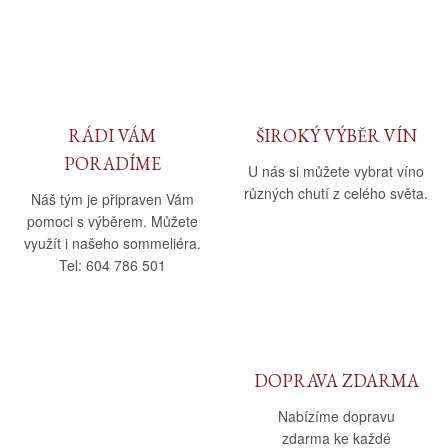
Daniel Pesat Wine
Blog
Letní vína
RÁDI VÁM
ŠIROKÝ VÝBĚR VÍN
PORADÍME
U nás si můžete vybrat víno
různých chutí z celého světa.
Náš tým je připraven Vám
pomoci s výběrem. Můžete
využít i našeho sommeliéra.
Tel: 604 786 501
DOPRAVA ZDARMA
Nabízíme dopravu
zdarma ke každé