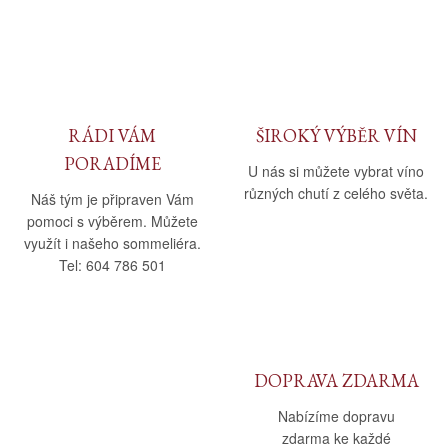
Daniel Pesat Wine
Blog
Letní vína
RÁDI VÁM
ŠIROKÝ VÝBĚR VÍN
PORADÍME
U nás si můžete vybrat víno
různých chutí z celého světa.
Náš tým je připraven Vám
pomoci s výběrem. Můžete
využít i našeho sommeliéra.
Tel: 604 786 501
DOPRAVA ZDARMA
Nabízíme dopravu
zdarma ke každé