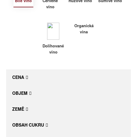
Bílé víno
Červené
Růžové víno
Šumivé víno
víno
Daniel Pesat Wine
Blog
Organická
vína
Letní vína
Dolihované
víno
CENA
OBJEM
ZEMĚ
OBSAH CUKRU