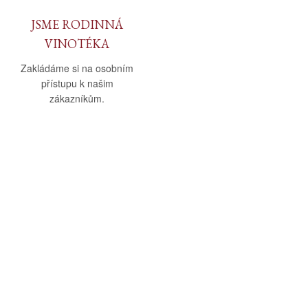
JSME RODINNÁ
VINOTÉKA
Zakládáme si na osobním
přístupu k našim
zákazníkům.
O nás
Vše o nákupu
O společnosti
Obchodní podmínky
Kamenná prodejna
Doprava a platba
Kontakty
Reklamační řád