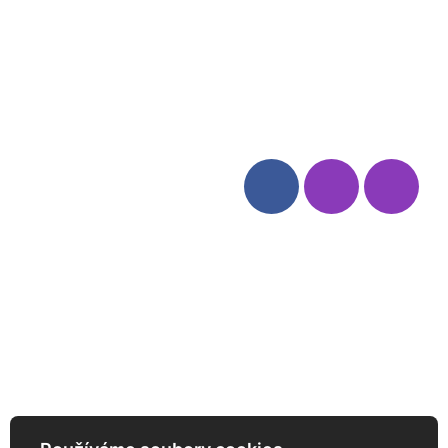
Blog
Zásady ochrany osobních
údajů
Odstoupení od smlouvy
Kategorie
Sledujte nás
Víno
Bag in Box
Moravský výběr
Akční nabídka
Dárkové sety
Specialní vína
Degustační sety
Daniel Pesat Wine
Newsletter