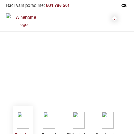
Rádi Vám poradíme:
604 786 501
CS
Víno
Bílé víno
Bag in Box
Moravský výběr
Winehome
Katalog
Víno
Bílé víno
Bílé víno
Červené
Růžové
Šumivé
Akční nabídka
víno
víno
víno
Dárkové sety
Specialní vína
Dolihované
Organická
Degustační sety
víno
vína