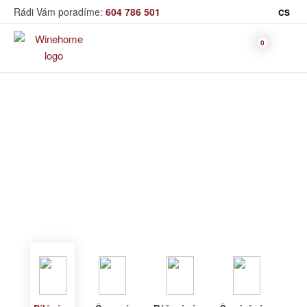
Rádi Vám poradíme:
604 786 501
CS
Víno
Bílé víno
Bag in Box
Moravský výběr
Winehome
Katalog
Víno
Bílé víno
Bílé víno
Červené
Růžové
Šumivé
Akční nabídka
víno
víno
víno
Dárkové sety
Specialní vína
Dolihované
Organická
Degustační sety
víno
vína