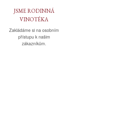
JSME RODINNÁ
VINOTÉKA
Zakládáme si na osobním
přístupu k našim
zákazníkům.
O nás
Vše o nákupu
O společnosti
Obchodní podmínky
Kamenná prodejna
Doprava a platba
Kontakty
Reklamační řád