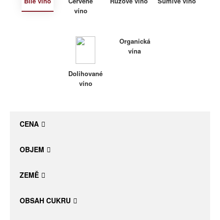
Bílé víno
Červené
Růžové víno
Šumivé víno
víno
Daniel Pesat Wine
Blog
Organická
vína
Letní vína
Dolihované
víno
CENA
OBJEM
ZEMĚ
OBSAH CUKRU