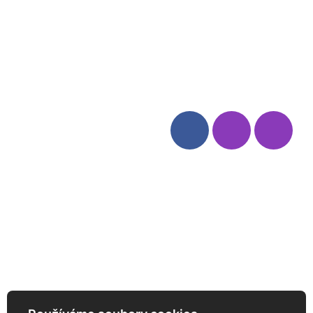
Blog
Zásady ochrany osobních
údajů
Odstoupení od smlouvy
Kategorie
Sledujte nás
Víno
Bag in Box
Moravský výběr
Akční nabídka
Dárkové sety
Specialní vína
Degustační sety
Daniel Pesat Wine
Newsletter