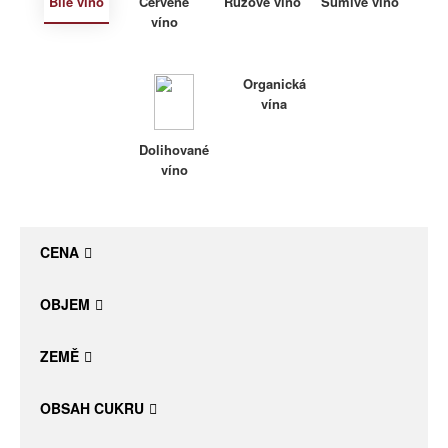
Bílé víno
Červené
Růžové víno
Šumivé víno
víno
Daniel Pesat Wine
Blog
Organická
vína
Letní vína
Dolihované
víno
CENA
OBJEM
ZEMĚ
OBSAH CUKRU