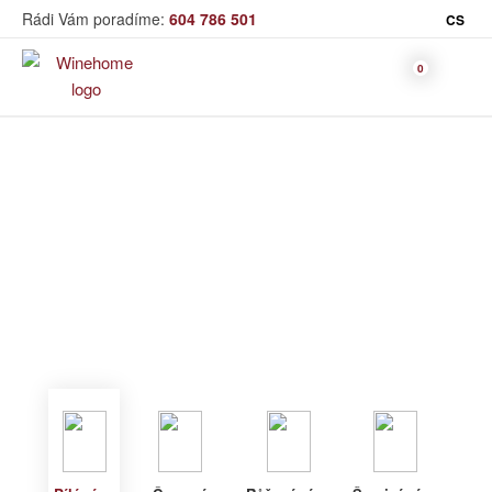
Rádi Vám poradíme:
604 786 501
CS
Víno
Bílé víno
Bag in Box
Moravský výběr
Winehome
Katalog
Víno
Bílé víno
Bílé víno
Červené
Růžové
Šumivé
Akční nabídka
víno
víno
víno
Dárkové sety
Specialní vína
Dolihované
Organická
Degustační sety
víno
vína