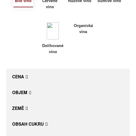
Bílé víno
Červené
Růžové víno
Šumivé víno
víno
Daniel Pesat Wine
Blog
Organická
vína
Letní vína
Dolihované
víno
CENA
OBJEM
ZEMĚ
OBSAH CUKRU