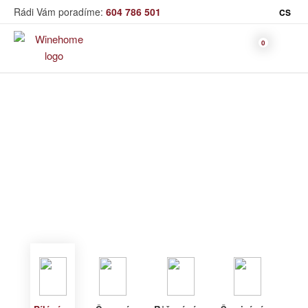
Rádi Vám poradíme:
604 786 501
CS
Víno
Bílé víno
Bag in Box
Moravský výběr
Winehome
Katalog
Víno
Bílé víno
Bílé víno
Červené
Růžové
Šumivé
Akční nabídka
víno
víno
víno
Dárkové sety
Specialní vína
Dolihované
Organická
Degustační sety
víno
vína