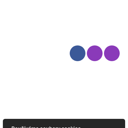
Blog
Zásady ochrany osobních
údajů
Odstoupení od smlouvy
Kategorie
Sledujte nás
Víno
Bag in Box
Moravský výběr
Akční nabídka
Dárkové sety
Specialní vína
Degustační sety
Daniel Pesat Wine
Newsletter