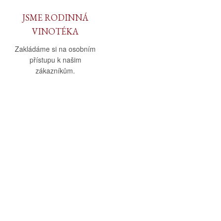
JSME RODINNÁ
VINOTÉKA
Zakládáme si na osobním
přístupu k našim
zákazníkům.
O nás
Vše o nákupu
O společnosti
Obchodní podmínky
Kamenná prodejna
Doprava a platba
Kontakty
Reklamační řád