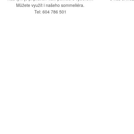
Můžete využít i našeho sommeliéra.
Tel: 604 786 501
O nás
Vše o nák
O společnosti
Obchodní po
Kamenná prodejna
Doprava a pla
Kontakty
Reklamační ř
Blog
Zásady ochra
Odstoupení o