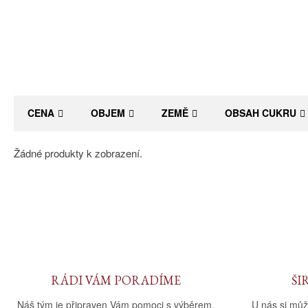
CENA
OBJEM
ZEMĚ
OBSAH CUKRU
Žádné produkty k zobrazení.
RÁDI VÁM PORADÍME
ŠI
Náš tým je připraven Vám pomoci s výběrem.
U nás si můž