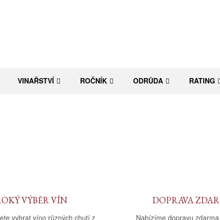
VINAŘSTVÍ
ROČNÍK
ODRŮDA
RATING
ROKÝ VÝBĚR VÍN
DOPRAVA ZDA
ete vybrat víno různých chutí z
Nabízíme dopravu zdarma