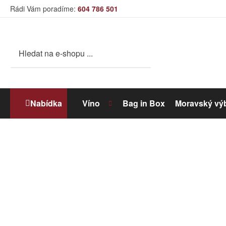
Rádi Vám poradíme:
604 786 501
Nabídka
Víno
Bag in Box
Moravský vý
Bílé víno
Dolihované víno