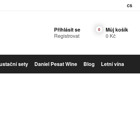
CS
Přihlásit se
Můj košík
Registrovat
0 Kč
stační sety
Daniel Pesat Wine
Blog
Letní vína
Šumivé víno