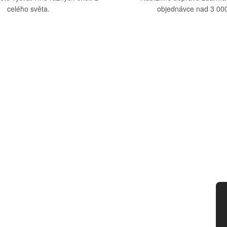
celého světa.
objednávce nad 3 000
upu
Kategorie
dmínky
Víno
tba
Bag in Box
ád
Moravský výběr
ny osobních údajů
Akční nabídka
d smlouvy
Dárkové sety
Specialní vína
Degustační sety