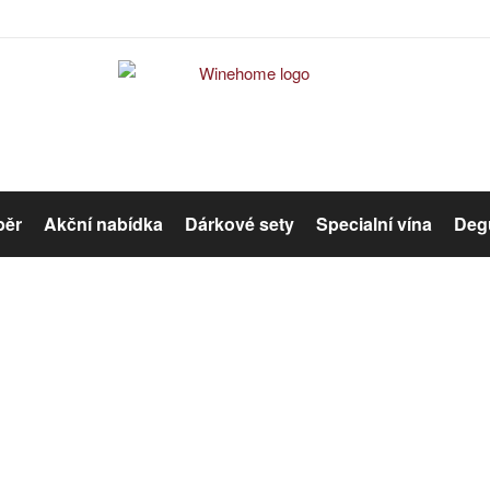
běr
Akční nabídka
Dárkové sety
Specialní vína
Degu
Červené víno
Růžové víno
Bag in Box
Organická vína
Winehome
Katalog
Bag in Box