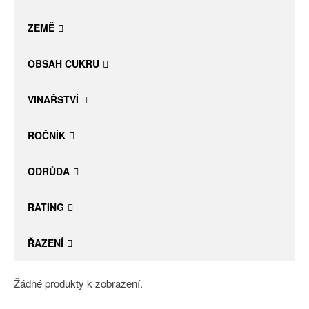
Daniel Pesat Wine
ZEMĚ
Blog
OBSAH CUKRU
Letní vína
VINAŘSTVÍ
ROČNÍK
ODRŮDA
RATING
ŘAZENÍ
Žádné produkty k zobrazení.